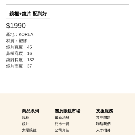
鏡框+鏡片 配到好
$1990
產地：KOREA
材質：塑膠
鏡片寬度：45
鼻樑寬度：16
鏡腳長度：132
鏡片高度：37
商品系列
關於眼鏡市場
支援服務
鏡框
最新消息
常見問題
鏡片
門市一覽
聯絡我們
太陽眼鏡
公司介紹
人才招募