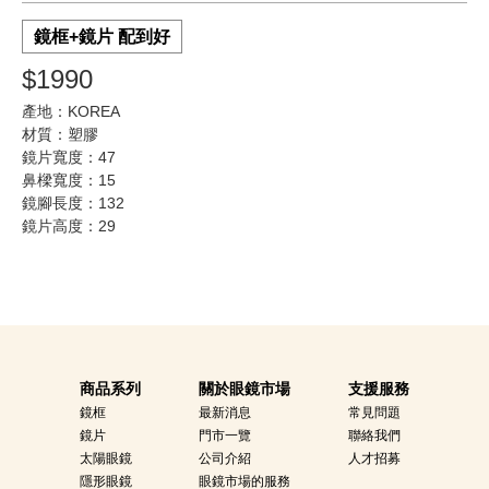
鏡框+鏡片 配到好
$1990
產地：KOREA
材質：塑膠
鏡片寬度：47
鼻樑寬度：15
鏡腳長度：132
鏡片高度：29
商品系列
關於眼鏡市場
支援服務
鏡框
最新消息
常見問題
鏡片
門市一覽
聯絡我們
太陽眼鏡
公司介紹
人才招募
隱形眼鏡
眼鏡市場的服務