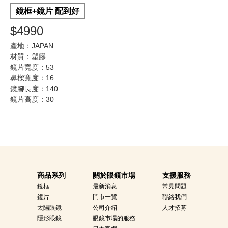
鏡框+鏡片 配到好
$4990
產地：JAPAN
材質：塑膠
鏡片寬度：53
鼻樑寬度：16
鏡腳長度：140
鏡片高度：30
商品系列
關於眼鏡市場
支援服務
鏡框
最新消息
常見問題
鏡片
門市一覽
聯絡我們
太陽眼鏡
公司介紹
人才招募
隱形眼鏡
眼鏡市場的服務