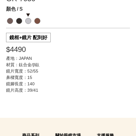
顏色 / S
鏡框+鏡片 配到好
$4490
產地：JAPAN
材質：鈦合金/β鈦
鏡片寬度：52/55
鼻樑寬度：15
鏡腳長度：140
鏡片高度：39/41
商品系列
關於眼鏡市場
支援服務