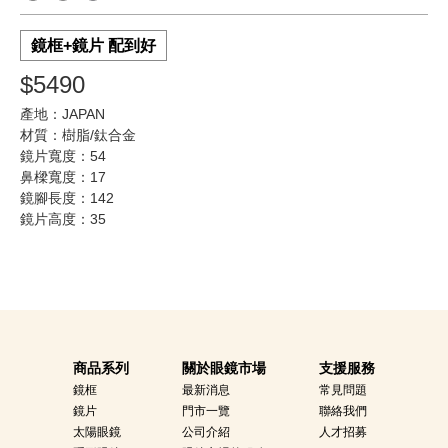
鏡框+鏡片 配到好
$5490
產地：JAPAN
材質：樹脂/鈦合金
鏡片寬度：54
鼻樑寬度：17
鏡腳長度：142
鏡片高度：35
商品系列
關於眼鏡市場
支援服務
鏡框
最新消息
常見問題
鏡片
門市一覽
聯絡我們
太陽眼鏡
公司介紹
人才招募