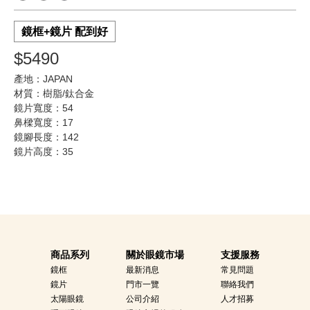
鏡框+鏡片 配到好
$5490
產地：JAPAN
材質：樹脂/鈦合金
鏡片寬度：54
鼻樑寬度：17
鏡腳長度：142
鏡片高度：35
商品系列
關於眼鏡市場
支援服務
鏡框
最新消息
常見問題
鏡片
門市一覽
聯絡我們
太陽眼鏡
公司介紹
人才招募