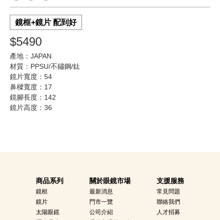
鏡框+鏡片 配到好
$5490
產地：JAPAN
材質：PPSU/不鏽鋼/鈦
鏡片寬度：54
鼻樑寬度：17
鏡腳長度：142
鏡片高度：36
商品系列
關於眼鏡市場
支援服務
鏡框
最新消息
常見問題
鏡片
門市一覽
聯絡我們
太陽眼鏡
公司介紹
人才招募