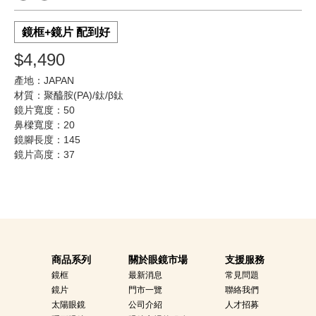
鏡框+鏡片 配到好
$4,490
產地：JAPAN
材質：聚醯胺(PA)/鈦/β鈦
鏡片寬度：50
鼻樑寬度：20
鏡腳長度：145
鏡片高度：37
商品系列
關於眼鏡市場
支援服務
鏡框
最新消息
常見問題
鏡片
門市一覽
聯絡我們
太陽眼鏡
公司介紹
人才招募