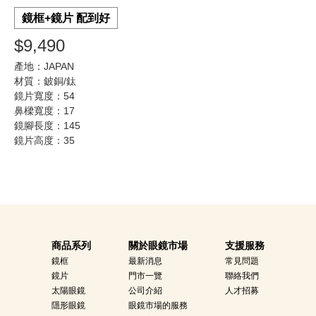
鏡框+鏡片 配到好
$9,490
產地：JAPAN
材質：鈹銅/鈦
鏡片寬度：54
鼻樑寬度：17
鏡腳長度：145
鏡片高度：35
商品系列
關於眼鏡市場
支援服務
鏡框
最新消息
常見問題
鏡片
門市一覽
聯絡我們
太陽眼鏡
公司介紹
人才招募
隱形眼鏡
眼鏡市場的服務