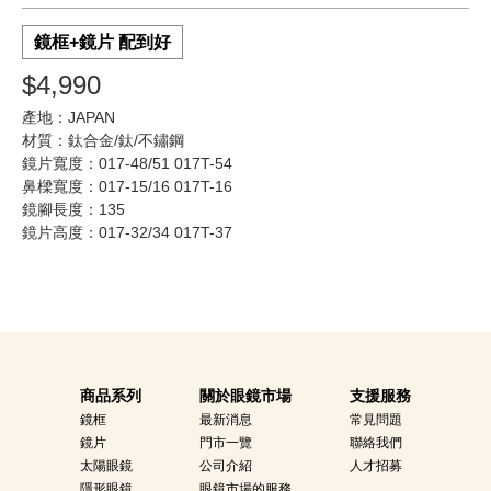
鏡框+鏡片 配到好
$4,990
產地：JAPAN
材質：鈦合金/鈦/不鏽鋼
鏡片寬度：017-48/51 017T-54
鼻樑寬度：017-15/16 017T-16
鏡腳長度：135
鏡片高度：017-32/34 017T-37
商品系列
關於眼鏡市場
支援服務
鏡框
最新消息
常見問題
鏡片
門市一覽
聯絡我們
太陽眼鏡
公司介紹
人才招募
隱形眼鏡
眼鏡市場的服務