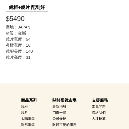
鏡框+鏡片 配到好
$5490
產地：JAPAN
材質：金屬
鏡片寬度：54
鼻樑寬度：16
鏡腳長度：140
鏡片高度：31
商品系列
關於眼鏡市場
支援服務
鏡框
最新消息
常見問題
鏡片
門市一覽
聯絡我們
太陽眼鏡
公司介紹
人才招募
隱形眼鏡
眼鏡市場的服務