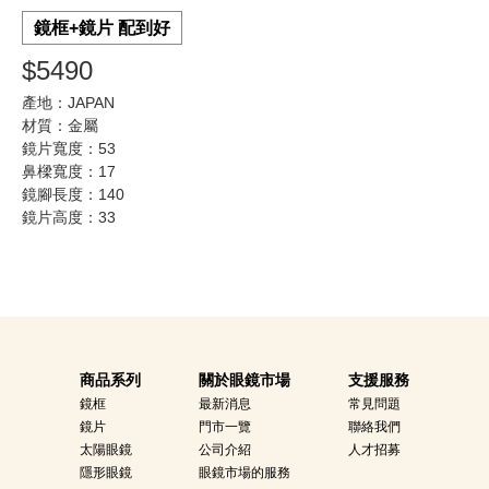
鏡框+鏡片 配到好
$5490
產地：JAPAN
材質：金屬
鏡片寬度：53
鼻樑寬度：17
鏡腳長度：140
鏡片高度：33
商品系列
關於眼鏡市場
支援服務
鏡框
最新消息
常見問題
鏡片
門市一覽
聯絡我們
太陽眼鏡
公司介紹
人才招募
隱形眼鏡
眼鏡市場的服務