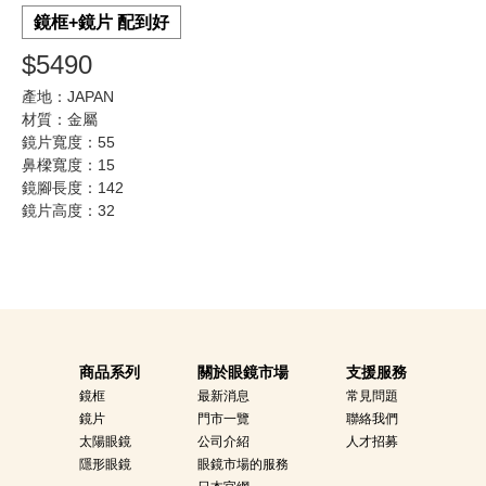
鏡框+鏡片 配到好
$5490
產地：JAPAN
材質：金屬
鏡片寬度：55
鼻樑寬度：15
鏡腳長度：142
鏡片高度：32
商品系列
關於眼鏡市場
支援服務
鏡框
最新消息
常見問題
鏡片
門市一覽
聯絡我們
太陽眼鏡
公司介紹
人才招募
隱形眼鏡
眼鏡市場的服務