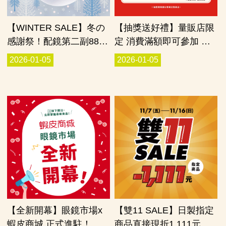
【WINTER SALE】冬の
【抽獎送好禮】量販店限
感謝祭！配鏡第二副88
定 消費滿額即可參加 通
折！
通有獎！
2026-01-05
2026-01-05
【全新開幕】眼鏡市場x
【雙11 SALE】日製指定
蝦皮商城 正式進駐！
商品直接現折1,111元