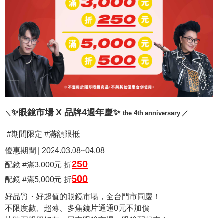
✨眼鏡市場 X 品牌4週年慶✨
＼
the 4th anniversary ／
#期間限定 #滿額限抵
優惠期間 | 2024.03.08~04.08
250
配鏡 #滿3,000元 折
500
配鏡 #滿5,000元 折
好品質・好超值的眼鏡市場，全台門市同慶！
不限度數、超薄、多焦鏡片通通0元不加價