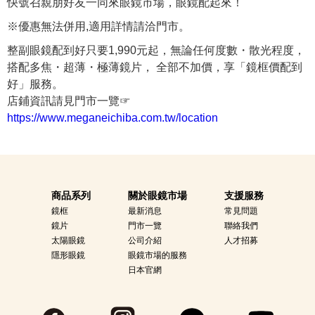
快號召親朋好友一同來眼鏡市場，眼鏡配起來！
※優惠無法併用,適用詳情請洽門市。
整副眼鏡配到好只要1,990元起，無論任何度數・散光程度，
搭配多焦・超薄・極薄鏡片， 全部不加價，享「鏡框價配到
好」服務。
店鋪資訊請見門市一覽☞
https://www.meganeichiba.com.tw/location
商品系列
關於眼鏡市場
支援服務
鏡框
最新消息
常見問題
鏡片
門市一覽
聯絡我們
太陽眼鏡
公司介紹
人才招募
隱形眼鏡
眼鏡市場的服務
日本官網