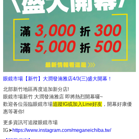
眼鏡市場【新竹】大潤
發湳雅店4/3(三)盛大開幕！
北部新竹地區再度追加新分店!
眼鏡市場新竹 大潤發湳雅店 即將熱烈開幕囉~
歡迎各位蒞臨眼鏡市場
追蹤IG或加入Line好友
，開幕好康優
惠等著你!
更多資訊可追蹤眼鏡市場
IG➤
https://www.instagram.com/meganeichiba.tw/