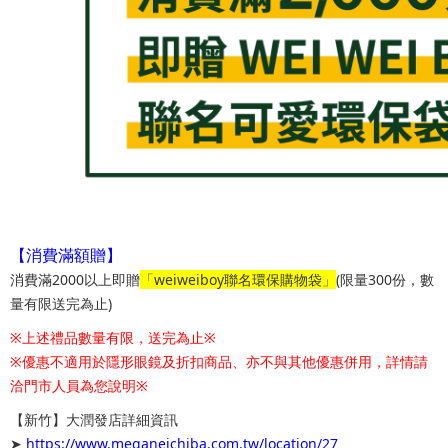
【消費滿額贈】
消費滿2000以上即贈
「weiweiboy聯名環保購物袋」
(限量300份，數
量有限送完為止)
※上述禮品數量有限，送完為止※
※優惠不適用於隱形眼鏡及折扣商品、亦不與其他優惠併用，詳情請
洽門市人員為您說明※
【新竹】
大潤發店詳細資訊
➤
https://www.meganeichiba.com.tw/location/27