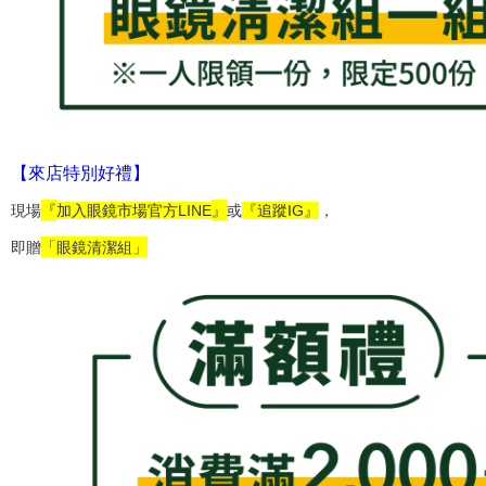
【來店特別好禮】
『
』
現場
加入眼鏡市場官方LINE
或
『追蹤IG』
，
「眼鏡清潔組」
即贈