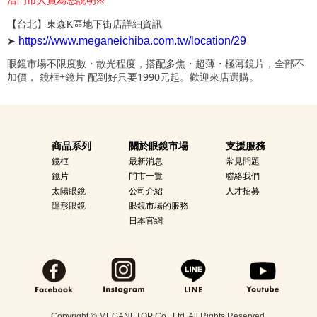
【台北】
東森K區地下街店詳細資訊
➤
https://www.meganeichiba.com.tw/location/29
眼鏡市場不限度數・散光程度，搭配多焦・超薄・極薄鏡片，全部不
加價， 鏡框+鏡片 配到好只要1990元起。歡迎來店選購。
商品系列
關於眼鏡市場
支援服務
鏡框
最新消息
常見問題
鏡片
門市一覽
聯絡我們
太陽眼鏡
公司介紹
人才招募
隱形眼鏡
眼鏡市場的服務
日本官網
Copyright © MEGANETOP Co., Ltd. All Rights Reserved.