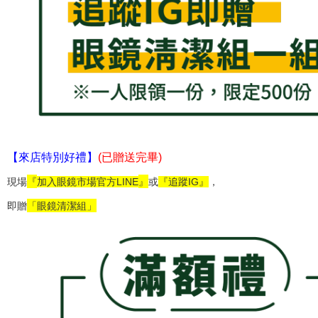
【來店特別好禮】
(已贈送完畢)
『
』
現場
加入眼鏡市場官方LINE
或
『追蹤IG』
，
「眼鏡清潔組」
即贈