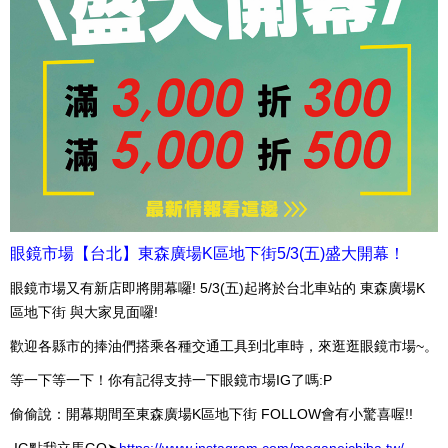
眼鏡市場【台北】東森廣場K區地下街5
/3(五
)盛大開幕！
眼鏡市場又有新店即將開幕囉! 5/3(五)起將於台北車站的 東森廣場K
區地下街 與大家見面囉!
歡迎各縣市的捧油們搭乘各種交通工具到北車時，來逛逛眼鏡市場~。
等一下等一下！你有記得支持一下眼鏡市場IG了嗎:P
偷偷說：開幕期間至東森廣場K區地下街 FOLLOW會有小驚喜喔!!