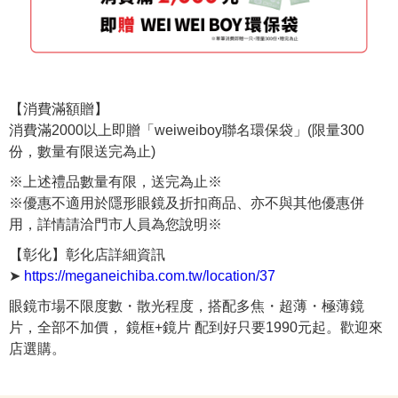
【消費滿額贈】
消費滿2000以上即贈「weiweiboy聯名環保袋」(限量300
份，數量有限送完為止)
※上述禮品數量有限，送完為止※
※優惠不適用於隱形眼鏡及折扣商品、亦不與其他優惠併
用，詳情請洽門市人員為您說明※
【彰化】彰化店詳細資訊
➤
https://meganeichiba.com.tw/location/37
眼鏡市場不限度數・散光程度，搭配多焦・超薄・極薄鏡
片，全部不加價， 鏡框+鏡片 配到好只要1990元起。歡迎來
店選購。