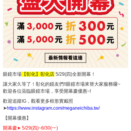
眼鏡市場
【彰化】彰化店
5/29(四)全新開幕！
讓大家久等了！彰化的鏡友們!!眼鏡市場來替大家服務囉~
歡迎各位蒞臨眼鏡市場，享受開幕慶優惠~!
歡迎追蹤IG，觀看更多框形實戴照
➤
https://www.instagram.com/meganeichiba.tw/
【開幕優惠】
開幕慶➤ 5/29(四)~6/30(一)