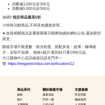
消費滿3,000元折300元
消費滿5,000元折500元
加碼!!
指定商品最高5折
※特殊活動商品,不與其他優惠併用。
►改裝相關資訊及重新開幕日期將陸續於網站公告,還請密切
留意。
眼鏡市場不限度數・散光程度，搭配多焦・超薄・極薄鏡
片，全部不加價， 鏡框+鏡片 配到好只要1990元起。
大江購物中心店詳細資訊請見門市一
覽:
https://meganeichiba.com.tw/location/12
商品系列
關於眼鏡市場
支援服務
鏡框
最新消息
常見問題
鏡片
門市一覽
聯絡我們
太陽眼鏡
公司介紹
人才招募