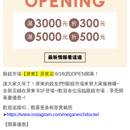
屏東
眼鏡市場
【屏東】
店
6/18(四)OPEN開幕！
讓大家久等了！屏東的鏡友們!!眼鏡市場來替大家服務囉~
全新店鋪在屏東 B1F登場~!歡迎各位蒞臨眼鏡市場，享受開
幕慶優惠~!
歡迎追蹤IG，觀看更多框形實戴照
➤
https://www.instagram.com/meganeichiba.tw/
【開幕優惠】