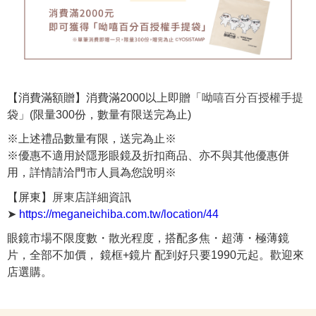
呦嘻百分百授權手提
【消費滿額贈】消費滿2000以上即贈「
袋」(限量300份，數量有限送完為止)
※上述禮品數量有限，送完為止※
※優惠不適用於隱形眼鏡及折扣商品、亦不與其他優惠併
用，詳情請洽門市人員為您說明※
屏東
【屏東】
店詳細資訊
➤
https://meganeichiba.com.tw/location/44
眼鏡市場不限度數・散光程度，搭配多焦・超薄・極薄鏡
片，全部不加價， 鏡框+鏡片 配到好只要1990元起。歡迎來
店選購。