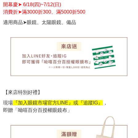
開幕慶➤ 6/18(四)~7/12(日)
消費折➤滿3000折300、滿5000折500
適用商品➤眼鏡、太陽眼鏡、備品
【來店特別好禮】
現場
『加入眼鏡市場官方LINE』或『追蹤IG』
，
即贈「呦嘻百分百授權眼鏡布」