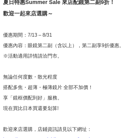
夏日特惠Summer Sale 來店配鏡第二副9折！
歡迎一起來店選購～
優惠期間：7/13 – 8/31
優惠內容：眼鏡第二副（含以上），第二副享9折優惠。
※活動適用詳情請洽門市。
無論任何度數・散光程度
搭配多焦・超薄・極薄鏡片 全部不加價！
享「鏡框價配到好」服務。
現在買比日本買還要划算!
歡迎來店選購，店鋪資訊請見以下網址：