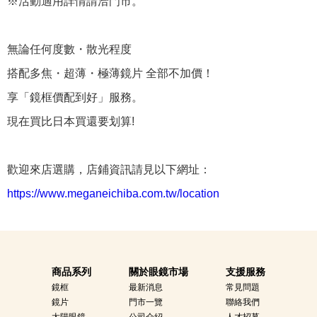
※活動適用詳情請洽門市。
無論任何度數・散光程度
搭配多焦・超薄・極薄鏡片 全部不加價！
享「鏡框價配到好」服務。
現在買比日本買還要划算!
歡迎來店選購，店鋪資訊請見以下網址：
https://www.meganeichiba.com.tw/location
商品系列
關於眼鏡市場
支援服務
鏡框
最新消息
常見問題
鏡片
門市一覽
聯絡我們
太陽眼鏡
公司介紹
人才招募