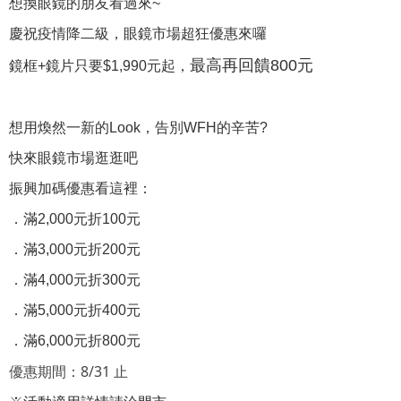
想換眼鏡的朋友看過來~
慶祝疫情降二級，眼鏡市場超狂優惠來囉
最高再回饋800元
鏡框+鏡片只要$1,990元起，
想用煥然一新的Look，告別WFH的辛苦?
快來眼鏡市場逛逛吧
振興加碼優惠看這裡：
．滿2,000元折100元
．滿3,000元折200元
．滿4,000元折300元
．滿5,000元折400元
．滿6,000元折800元
優惠期間：8/31 止