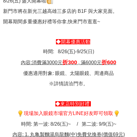
8/26(五) 盛大開幕啦
新門市將在新光三越高雄三多店的 B1F 與大家見面。
開幕期間多重優惠好禮等你拿,快來門市逛逛~
◆開幕優惠活動
(日)
時間: 8/26(五)-9/25
折300
折600
內容:消費滿3000元
, 滿6000元
優惠適用對象: 眼鏡、太陽眼鏡、周邊商品
※詳情請洽門市。
◆來店特別好禮
現場加入眼鏡市場官方LINE好友即可領取
(五)
(五)
時間: 第一波: 8/26
~ / 第二波: 9/9
~
內容: 1. 丸亀製麵湯烏龍麵(中)免費兌換券(價值69元)