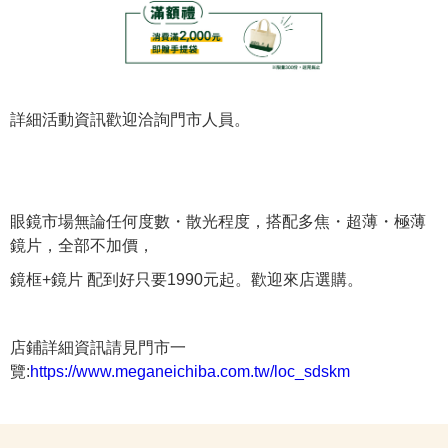
詳細活動資訊歡迎洽詢門市人員。
眼鏡市場無論任何度數・散光程度，搭配多焦・超薄・極薄
鏡片，全部不加價，
鏡框+鏡片 配到好只要1990元起。歡迎來店選購。
店鋪詳細資訊請見門市一
覽:
https://www.meganeichiba.com.tw/loc_sdskm