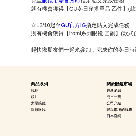
☆至
眼鏡市場官方IG
指定貼文完成任務
就有機會獲得【GU冬日穿搭單品 乙件】(款
☆12/10起至
GU官方IG
指定貼文完成任務
則有機會獲得【iromi系列眼鏡 乙副】(款式
趕快揪朋友們一起來參加，完成你的冬日時
商品系列
關於眼鏡市場
鏡框
最新消息
鏡片
門市一覽
太陽眼鏡
公司介紹
隱形眼鏡
眼鏡市場的服務
日本官網