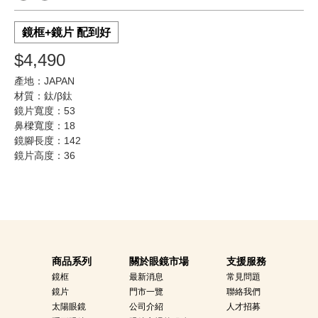
鏡框+鏡片 配到好
$4,490
產地：JAPAN
材質：鈦/β鈦
鏡片寬度：53
鼻樑寬度：18
鏡腳長度：142
鏡片高度：36
商品系列
關於眼鏡市場
支援服務
鏡框
最新消息
常見問題
鏡片
門市一覽
聯絡我們
太陽眼鏡
公司介紹
人才招募