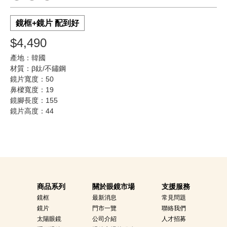
鏡框+鏡片 配到好
$4,490
產地：韓國
材質：β鈦/不鏽鋼
鏡片寬度：50
鼻樑寬度：19
鏡腳長度：155
鏡片高度：44
商品系列
關於眼鏡市場
支援服務
鏡框
最新消息
常見問題
鏡片
門市一覽
聯絡我們
太陽眼鏡
公司介紹
人才招募