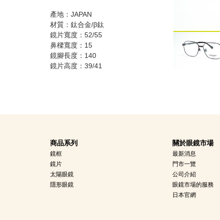
產地：JAPAN
材質：鈦合金/β鈦
鏡片寬度：52/55
鼻樑寬度：15
鏡腳長度：140
鏡片高度：39/41
商品系列
關於眼鏡市場
鏡框
最新消息
鏡片
門市一覽
太陽眼鏡
公司介紹
隱形眼鏡
眼鏡市場的服務
日本官網